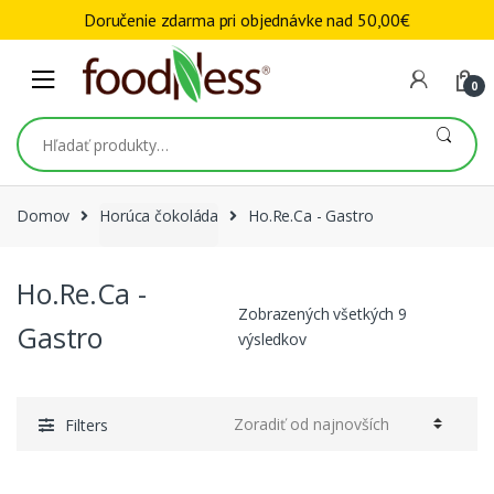
Skip to navigation
Skip to content
Doručenie zdarma pri objednávke nad
50,00
€
0
Hľadať:
Domov
Horúca čokoláda
Ho.Re.Ca - Gastro
Ho.Re.Ca -
Zobrazených všetkých 9
Gastro
výsledkov
Filters