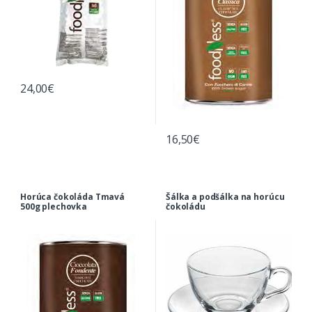
24,00
€
16,50
€
Horúca čokoláda Tmavá
Šálka a podšálka na horúcu
500g plechovka
čokoládu