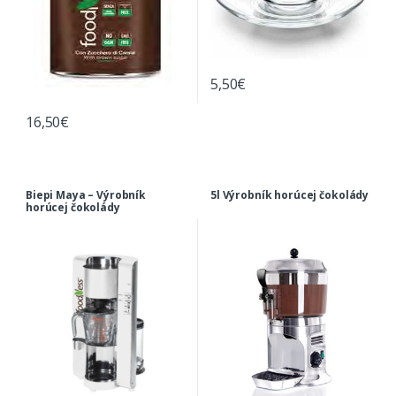
5,50
€
16,50
€
Biepi Maya – Výrobník
5l Výrobník horúcej čokolády
horúcej čokolády