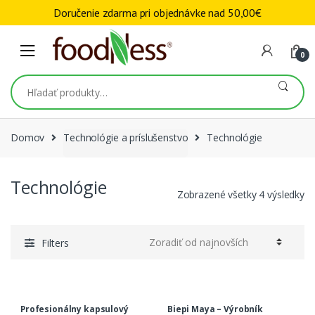
Skip to navigation
Skip to content
Doručenie zdarma pri objednávke nad
50,00
€
0
Hľadať:
Domov
Technológie a príslušenstvo
Technológie
Technológie
Zobrazené všetky 4 výsledky
Filters
Profesionálny kapsulový
Biepi Maya – Výrobník