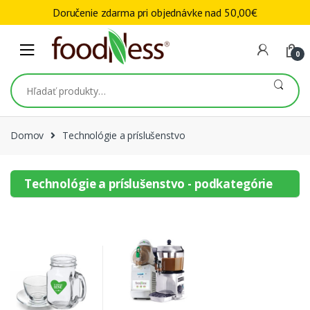
Skip to navigation
Skip to content
Doručenie zdarma pri objednávke nad
50,00
€
0
Hľadať:
Domov
Technológie a príslušenstvo
Technológie a príslušenstvo - podkategórie