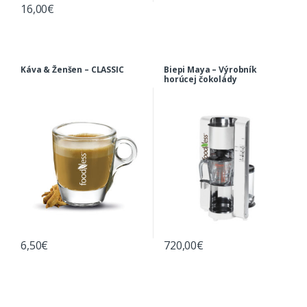
16,00
€
Káva & Ženšen – CLASSIC
Biepi Maya – Výrobník
horúcej čokolády
6,50
€
720,00
€