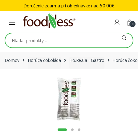
Skip to navigation
Skip to content
Doručenie zdarma pri objednávke nad
50,00
€
0
Hľadať:
Domov
Horúca čokoláda
Ho.Re.Ca - Gastro
Horúca čoko