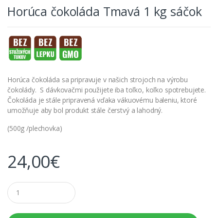
Horúca čokoláda Tmavá 1 kg sáčok
Horúca čokoláda sa pripravuje v našich strojoch na výrobu
čokolády. S dávkovačmi použijete iba toľko, koľko spotrebujete.
Čokoláda je stále pripravená vďaka vákuovému baleniu, ktoré
umožňuje aby bol produkt stále čerstvý a lahodný.
(500g /plechovka)
24,00
€
M
n
o
ž