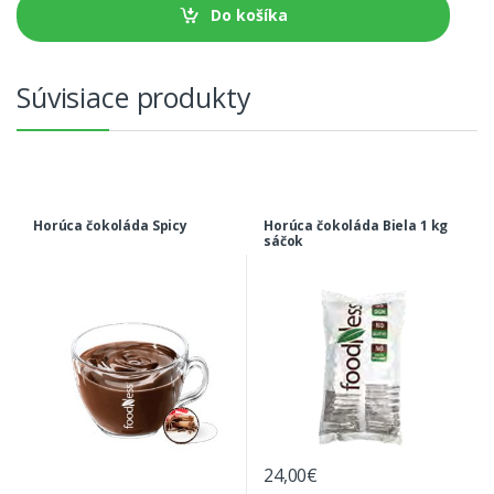
s
Do košíka
t
v
o
Súvisiace produkty
Horúca čokoláda Spicy
Horúca čokoláda Biela 1 kg
sáčok
24,00
€