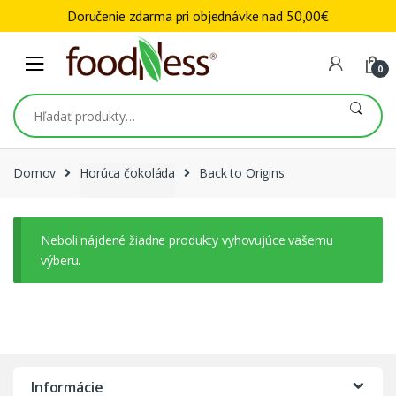
Skip to navigation
Skip to content
Doručenie zdarma pri objednávke nad
50,00
€
0
Hľadať:
Domov
Horúca čokoláda
Back to Origins
Neboli nájdené žiadne produkty vyhovujúce vašemu
výberu.
Informácie