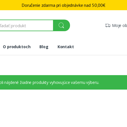
Doručenie zdarma pri objednávke nad
50,00
€
Moje ob
O produktoch
Blog
Kontakt
li nájdené žiadne produkty vyhovujúce vašemu výberu.