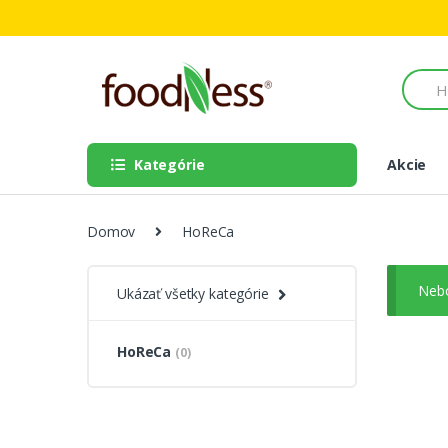
Skip to navigation
Skip to content
S
e
a
r
c
Kategórie
Akcie
h
f
o
r
Domov
HoReCa
:
Nebo
Ukázať všetky kategórie
HoReCa
(0)