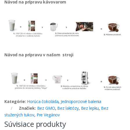
Návod na prípravu kávovarom
Návod na prípravu v našom stroji
Kategórie:
Horúca čokoláda
,
Jednoporciové balenia
Značiek:
Bez GMO
,
Bez laktózy
,
Bez lepku
,
Bez
stužených tukov
,
Pre Vegánov
Súvisiace produkty