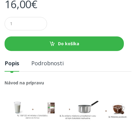
16,00
€
M
n
o
ž
s
Do košíka
t
v
o
Popis
Podrobnosti
Návod na prípravu