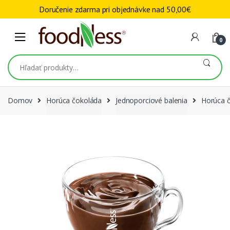
Skip to navigation
Skip to content
Doručenie zdarma pri objednávke nad
50,00
€
0
Hľadať:
Domov
Horúca čokoláda
Jednoporciové balenia
Horúca č