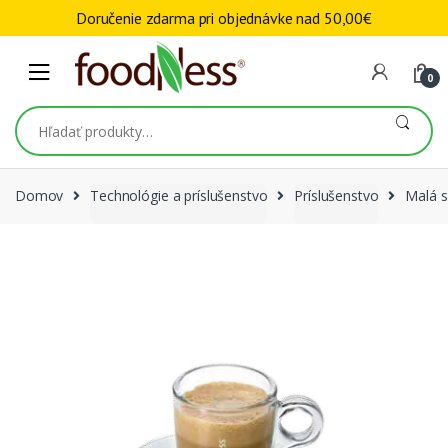
Skip to navigation
Skip to content
Doručenie zdarma pri objednávke nad
50,00
€
0
Hľadať:
Domov
Technológie a príslušenstvo
Príslušenstvo
Malá s