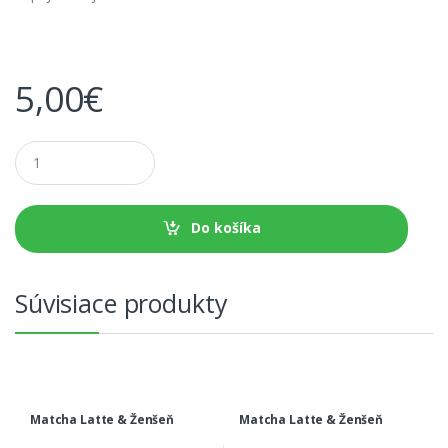
5,00
€
M
n
o
ž
s
Do košíka
t
v
o
Súvisiace produkty
Matcha Latte & Ženšeň
Matcha Latte & Ženšeň