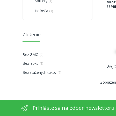
Sorbety
(1)
Mraz
ESPR
HoReCa
(3)
PRÍC
Zloženie
Bez GMO
(2)
Bez lepku
(2)
26,
Bez stužených tukov
(2)
Zobrazené
Prihláste sa na odber newsletteru