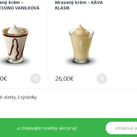
ený krém –
Mrazený krém – KÁVA
ESSINO VANILKOVÁ
KLASIK
HUŤ
00
€
26,00
€
 všetky 2 výsledky
...a získavajte novinky ako prvý!