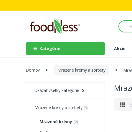
Skip to navigation
Skip to content
S
e
a
r
c
Kategórie
Akcie
h
f
o
r
Domov
Mrazené krémy a sorbety
Mra
:
Mraz
Ukázať všetky kategórie
Mrazené krémy a sorbety
(6)
Mrazené krémy
(2)