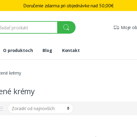
Doručenie zdarma pri objednávke nad
50,00
€
Moje ob
O produktoch
Blog
Kontakt
zené krémy
ené krémy