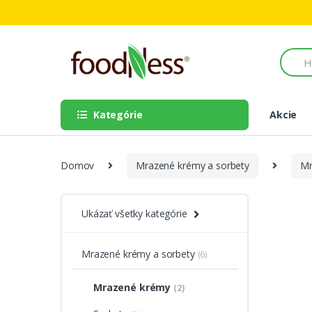
Skip to navigation
Skip to content
S
e
a
r
c
Kategórie
Akcie
h
f
o
r
Domov
Mrazené krémy a sorbety
Mr
:
Ukázať všetky kategórie
Mrazené krémy a sorbety
(6)
Mrazené krémy
(2)