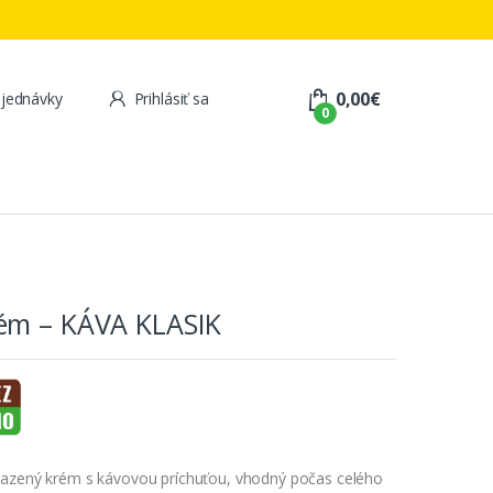
0,00
€
jednávky
Prihlásiť sa
0
ém – KÁVA KLASIK
razený krém s kávovou príchuťou, vhodný počas celého