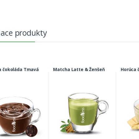
ž
s
t
v
o
iace produkty
a čokoláda Tmavá
Matcha Latte & Ženšeň
Horúca 