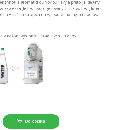
tenzívnou a aromatickou vôňou kávy a preto je ideálny
ov espressa. Je bez hydrogenovaných tukov, bez gluténu
e sa v našich strojoch na výrobu chladených nápojov.
vu v našom výrobníku chladených nápojov.
Do košíka