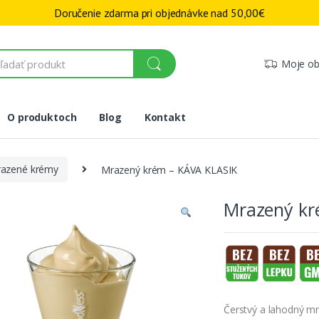
Doručenie zdarma pri objednávke nad
50,00
€
Moje ob
O produktoch
Blog
Kontakt
azené krémy
Mrazený krém – KÁVA KLASIK
Mrazený kr
Čerstvý a lahodný m