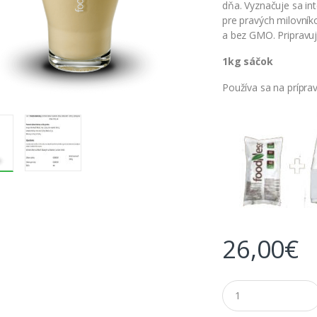
dňa. Vyznačuje sa in
pre pravých milovník
a bez GMO. Pripravuj
1kg sáčok
Používa sa na prípra
26,00
€
M
n
o