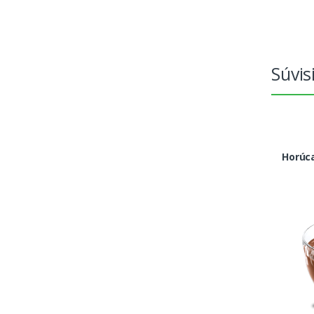
Súvis
Horúc